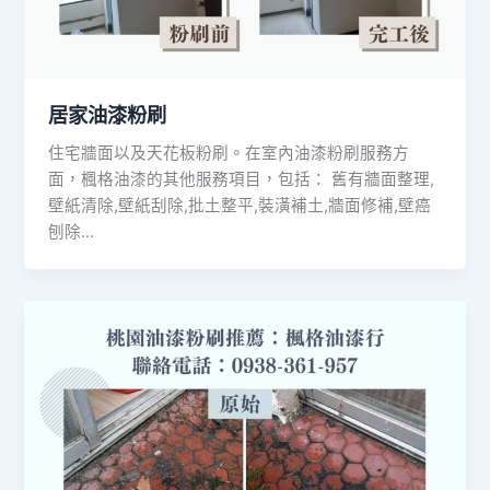
居家油漆粉刷
住宅牆面以及天花板粉刷。在室內油漆粉刷服務方
面，楓格油漆的其他服務項目，包括： 舊有牆面整理,
壁紙清除,壁紙刮除,批土整平,裝潢補土,牆面修補,壁癌
刨除…