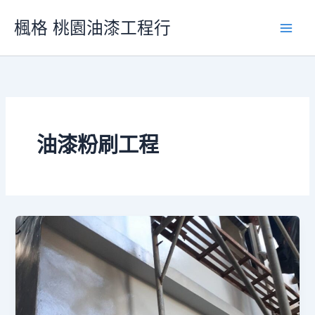
跳
楓格 桃園油漆工程行
至
Main
主
要
Men
內
容
油漆粉刷工程