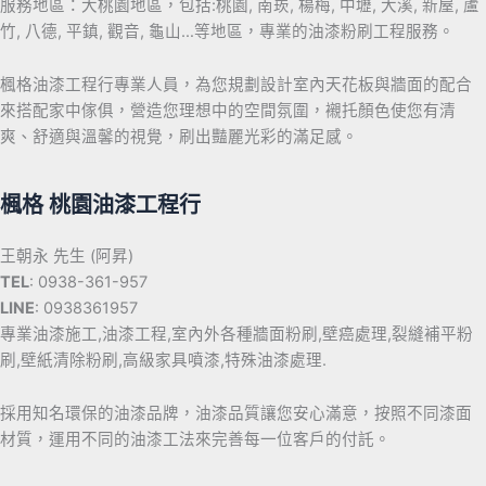
服務地區：大桃園地區，包括:桃園, 南崁, 楊梅, 中壢, 大溪, 新屋, 蘆
竹, 八德, 平鎮, 觀音, 龜山…等地區，專業的油漆粉刷工程服務。
楓格油漆工程行專業人員，為您規劃設計室內天花板與牆面的配合
來搭配家中傢俱，營造您理想中的空間氛圍，襯托顏色使您有清
爽、舒適與溫馨的視覺，刷出豔麗光彩的滿足感。
楓格 桃園油漆工程行
王朝永 先生 (阿昇)
TEL
: 0938-361-957
LINE
: 0938361957
專業油漆施工,油漆工程,室內外各種牆面粉刷,壁癌處理,裂縫補平粉
刷,壁紙清除粉刷,高級家具噴漆,特殊油漆處理.
採用知名環保的油漆品牌，油漆品質讓您安心滿意，按照不同漆面
材質，運用不同的油漆工法來完善每一位客戶的付託。